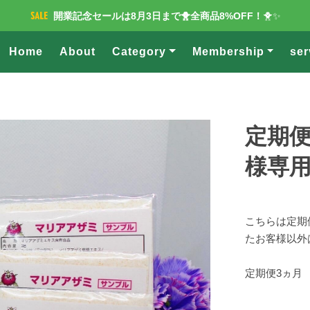
開業記念セールは8月3日まで🐥全商品8%OFF！
🐥✨
Home
About
Category
Membership
ser
定期
様専
こちらは定期
たお客様以外
定期便3ヵ月