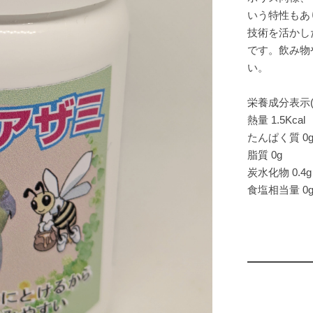
いう特性もあ
技術を活かし
です。飲み物
い。
栄養成分表示(
熱量 1.5Kcal
たんぱく質 0
脂質 0g
炭水化物 0.4g
食塩相当量 0