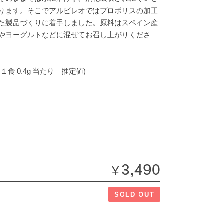
ります。そこでアルビレオではプロポリスの加工
た製品づくりに着手しました。原料はスペイン産
やヨーグルトなどに混ぜてお召し上がりくださ
１食 0.4g 当たり 推定値)
g
g
3,490
¥
SOLD OUT