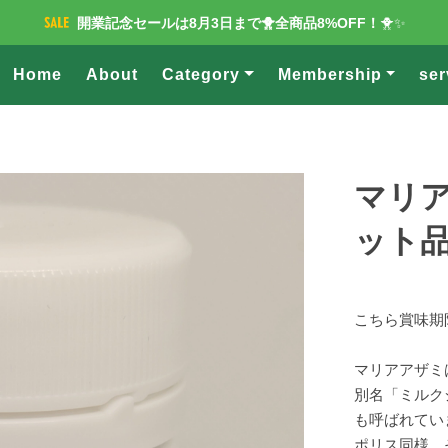
開業記念セールは8月3日まで🐥全商品8%OFF！
🐥✨
Home
About
Category
Membership
ser
マリア
ット
こちら賞味期限
マリアアザミ
別名「ミルク
も呼ばれてい
ポリス同様、