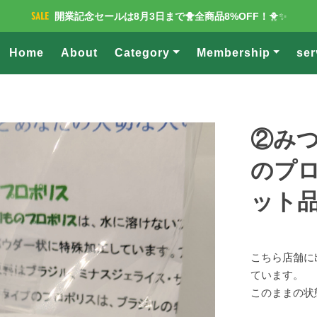
開業記念セールは8月3日まで🐥全商品8%OFF！
🐥✨
Home
About
Category
Membership
ser
②み
のプロ
ット
こちら店舗に
ています。
このままの状