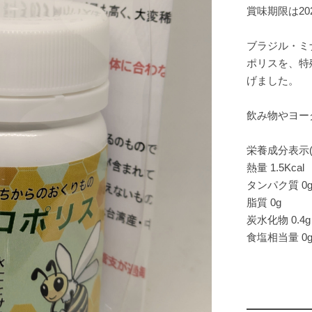
賞味期限は20
ブラジル・ミ
ポリスを、特
げました。
飲み物やヨー
栄養成分表示(1
熱量 1.5Kcal
タンパク質 0
脂質 0g
炭水化物 0.4g
食塩相当量 0