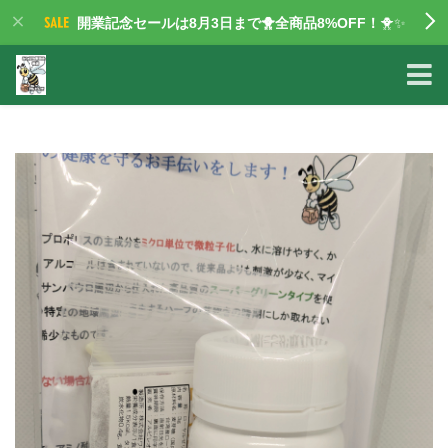
開業記念セールは8月3日まで🐥全商品8%OFF！
🐥✨