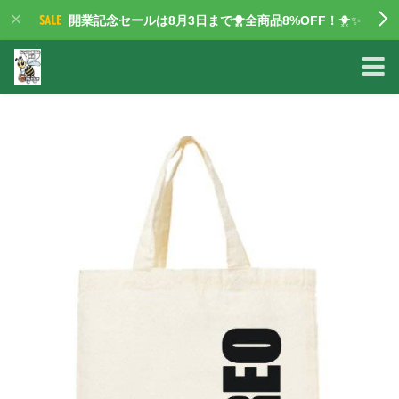
開業記念セールは8月3日まで🐥全商品8%OFF！
🐥✨