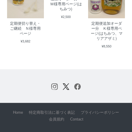
Ｍ様専用ページ(は
ちみつ)
¥2,500
定期便切り替え・
定期便追加オーダ
ご継続 Ｎ様専用
ー分 Ｋ様専用ペ
ページ
ージ(はちみつ、マ
リアアザミ)
¥3,682
¥8,550
Home
特定商取引法に基づく表記
プライバシーポリシー
会員規約
Contact