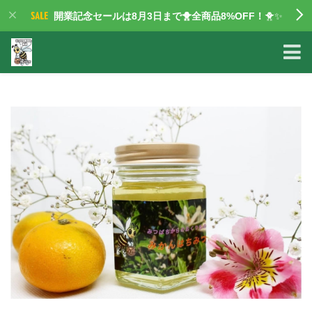
開業記念セールは8月3日まで🐥全商品8%OFF！
🐥✨