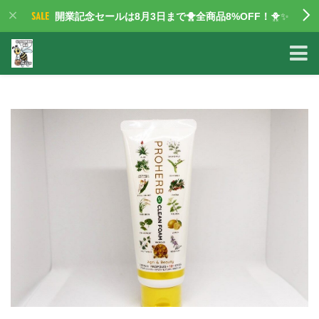
開業記念セールは8月3日まで🐥全商品8%OFF！
🐥✨