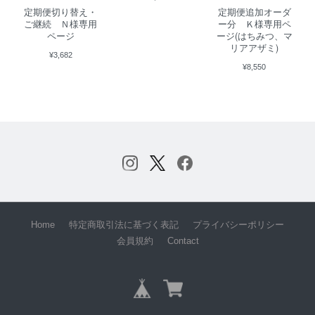
定期便切り替え・
定期便追加オーダ
ご継続 Ｎ様専用
ー分 Ｋ様専用ペ
ページ
ージ(はちみつ、マ
リアアザミ)
¥3,682
¥8,550
Home
特定商取引法に基づく表記
プライバシーポリシー
会員規約
Contact