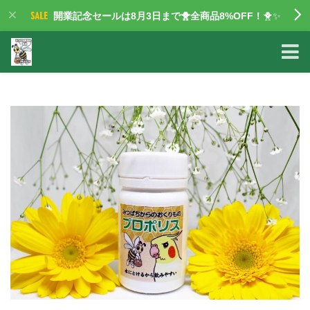
開業記念セールは8月3日まで🐥全商品8%OFF！
🐥✨