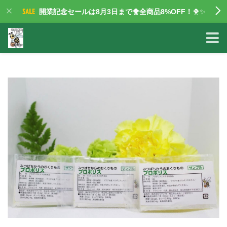
開業記念セールは8月3日まで🐥全商品8%OFF！
🐥✨