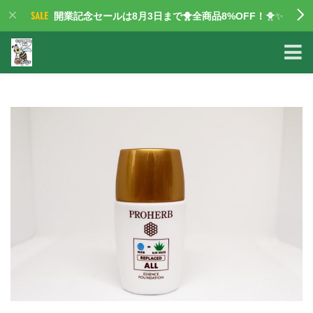
開業記念セールは8月3日まで🐥全商品8%OFF！
🐥✨