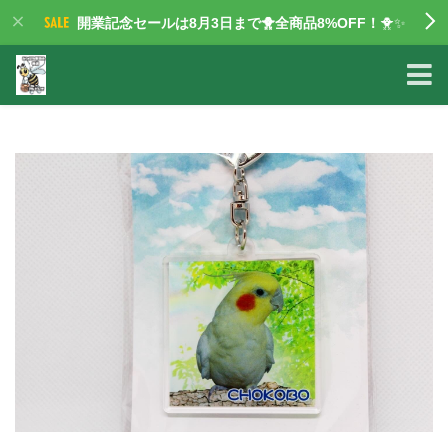
開業記念セールは8月3日まで🐥全商品8%OFF！
🐥✨