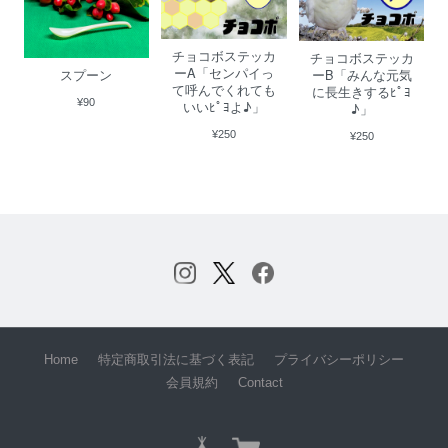
チョコボステッカ
チョコボステッカ
ーA「センパイっ
ーB「みんな元気
スプーン
て呼んでくれても
に長生きするﾋﾟﾖ
¥90
いいﾋﾟﾖよ♪」
♪」
¥250
¥250
Home
特定商取引法に基づく表記
プライバシーポリシー
会員規約
Contact