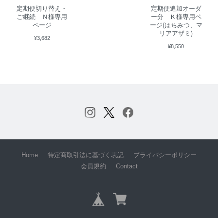
定期便切り替え・
定期便追加オーダ
ご継続 Ｎ様専用
ー分 Ｋ様専用ペ
ページ
ージ(はちみつ、マ
リアアザミ)
¥3,682
¥8,550
Home
特定商取引法に基づく表記
プライバシーポリシー
会員規約
Contact