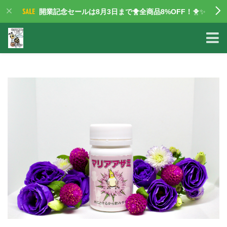
開業記念セールは8月3日まで🐥全商品8%OFF！
🐥✨