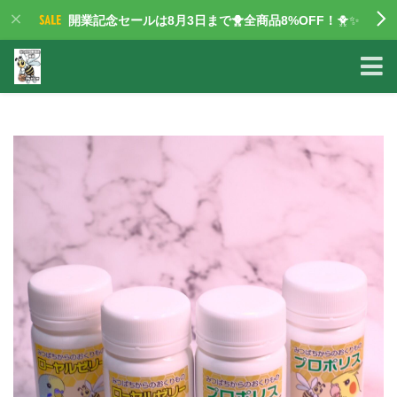
開業記念セールは8月3日まで🐥全商品8%OFF！
🐥✨