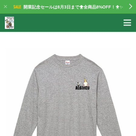
開業記念セールは8月3日まで🐥全商品8%OFF！
🐥✨