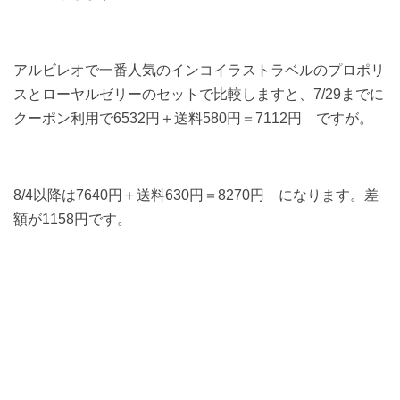
アルビレオで一番人気のインコイラストラベルのプロポリ
スとローヤルゼリーのセットで比較しますと、7/29までに
クーポン利用で6532円＋送料580円＝7112円 ですが。
8/4以降は7640円＋送料630円＝8270円 になります。差
額が1158円です。
また、今後も価格の見直しはあると思いますが、「定期
便」は、ご注文時の価格がずっと適用されますので、3ヶ
月に1本くらいの割合でご利用の方は、値上げ前に定期便
に変えた方が良いと思います（ただし半年間ご注文がなか
った場合はリセットされますのでご注意ください）