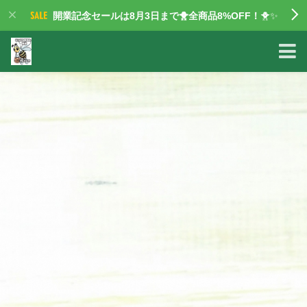
開業記念セールは8月3日まで🐥全商品8%OFF！
🐥✨