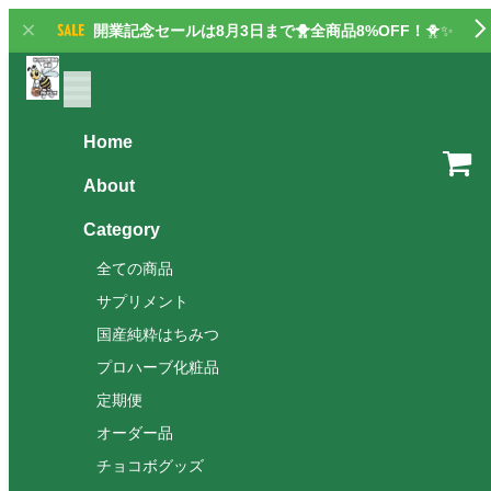
開業記念セールは8月3日まで🐥全商品8%OFF！
🐥✨
Home
About
Category
全ての商品
サプリメント
国産純粋はちみつ
プロハーブ化粧品
定期便
オーダー品
チョコボグッズ