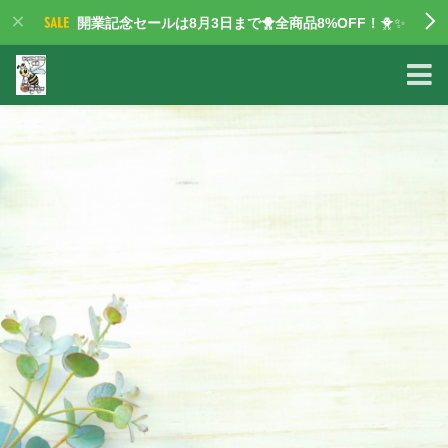
開業記念セールは8月3日まで🐥全商品8%OFF！
🐥✨