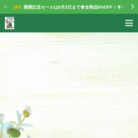
開業記念セールは8月3日まで🐥全商品8%OFF！
🐥✨