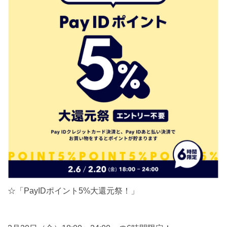
☆「PayIDポイント5%大還元祭！」