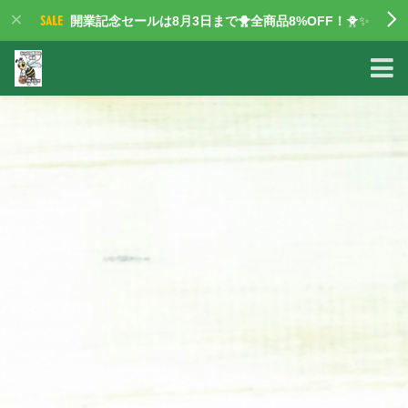
開業記念セールは8月3日まで🐥全商品8%OFF！
🐥✨